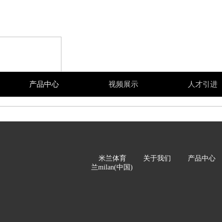
产品中心
视频展示
人才引进
米兰体育
关于我们
产品中心
兰milan(中国)