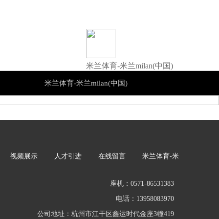
米兰体育-米兰milan(中国)
0571-86531383
米兰体育-米兰milan(中国)
139 5808 3970
视频展示
人才引进
在线留言
米兰体育-米
座机：0571-86531383
电话：13958083970
公司地址：杭州市江干区鑫运时代金座3幢419